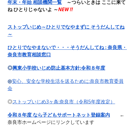
年末・年始 相談機関一覧
～つらいときは ここに来て
ね ひとりじゃないよ ～
NEW !!
ストップいじめ～ひとりでなや
まずに
そうだんしてね
～
ひとりでなやまないで・・・そうだんしてね : 奈良県・
奈良市教育相談窓口
◎
興東小学校いじ
め防止基本方針:令和
８
年度
◎
安心、安全な学校生活を送るために:奈良市教育委員
会
◎
ストップいじめ3ヶ条:奈良市（令和5年度改定）
令和
８
年度 なら子どもサポートネット登録案内
←
奈良市ホームページにリンクしています