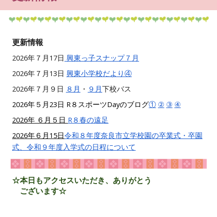
更新情報
2026
年
７
月
17
日
興東っ子スナップ
７月
20
26
年
７
月
13
日
興東小学校だより④
20
26
年
７
月
９
日
８月
・
９月
下校バス
2026年５月23日 R８スポーツDayのブログ
①
②
③
④
2026年 ６月５日
R８春の遠足
2026年６月15日
令和８年度奈良市立学校園の卒業式・卒園
式、令和９年度入学式の日程について
☆本日もアクセスいただき、ありがとう
ございます☆