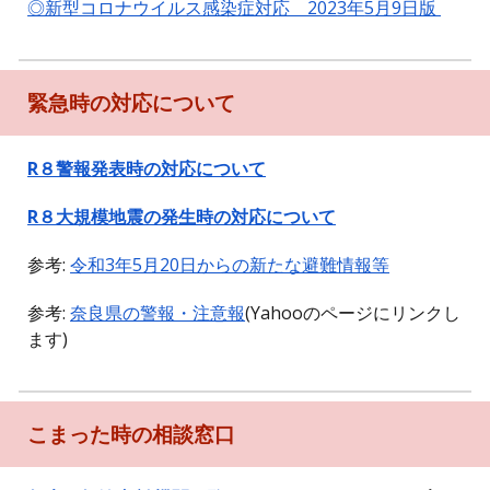
◎新型コロナウイルス感染症対応 202
3
年
5
月
9
日版
緊急時の対応について
R８警報発表時の対応について
R８
大規模地震の発生時の対応について
参考:
令和3年5月20日からの新たな避難情報等
参考:
奈良県の警報・注意報
(Yahooのページにリンクし
ます)
こまった時の相談窓口