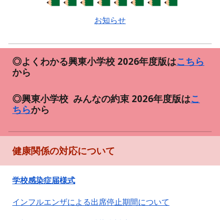
お知らせ
◎よくわかる興東小学校 202
6
年度版は
こちら
から
◎興東小学校 みんなの約束
202
6
年度版は
こ
ちら
から
健康関係の対応について
学校感染症届様式
インフルエンザによる出席停止期間について